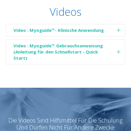
Videos
Video : Myoguide™- Klinische Anwendung
Expa
Video : Myoguide™ Gebrauchsanweisung
(Anleitung für den Schnellstart - Quick
Expa
Start)
Die Videos Sind Hilfsmittel Für Die Schulung
Und Dürfen Nicht Für Andere Zwecke