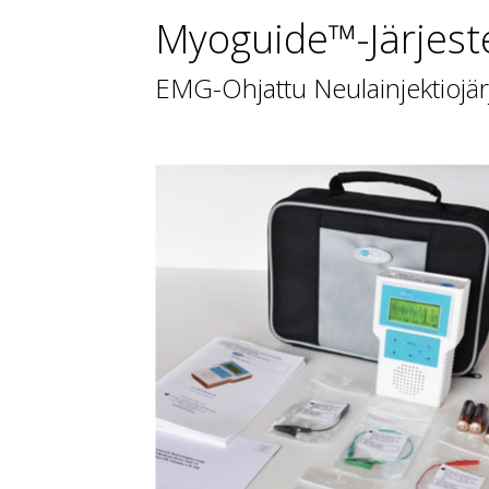
Myoguide™-Järjest
EMG-Ohjattu Neulainjektiojär