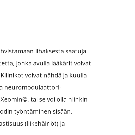
ahvistamaan lihaksesta saatuja
ta, jonka avulla lääkärit voivat
 Kliinikot voivat nähdä ja kuulla
aa neuromodulaattori-
Xeomin©, tai se voi olla niinkin
rodin työntäminen sisään.
stisuus (liikehäiriöt) ja