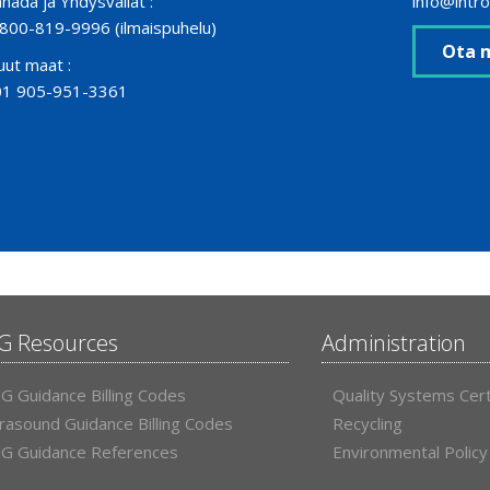
nada ja Yhdysvallat :
info@intr
800-819-9996 (ilmaispuhelu)
Ota m
ut maat :
01 905-951-3361
G Resources
Administration
G Guidance Billing Codes
Quality Systems Cert
trasound Guidance Billing Codes
Recycling
G Guidance References
Environmental Policy