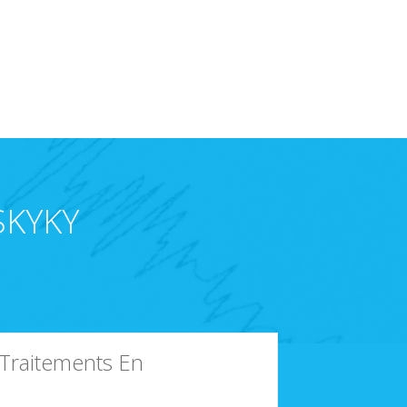
SKYKY
 Traitements En