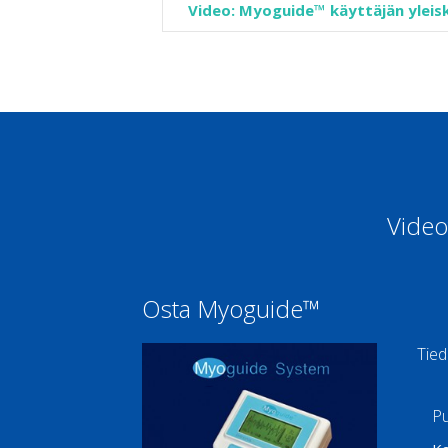
Video: Myoguide™ käyttäjän yleis
Video
Osta Myoguide™
Tied
Pu