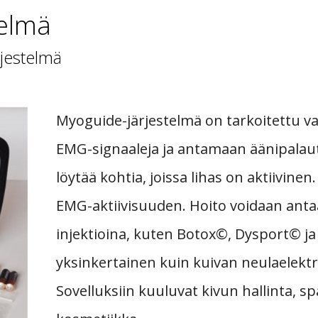
elmä
jestelmä
Myoguide-järjestelmä on tarkoitettu v
EMG-signaaleja ja antamaan äänipalautet
löytää kohtia, joissa lihas on aktiivinen.
EMG-aktiivisuuden. Hoito voidaan ant
injektioina, kuten Botox©, Dysport© ja 
yksinkertainen kuin kuivan neulaelekt
Sovelluksiin kuuluvat kivun hallinta, spa