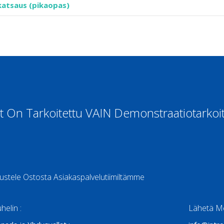
katsaus (pikaopas)
t On Tarkoitettu VAIN Demonstraatiotarkoit
ustele Ostosta Asiakaspalvelutiimiltämme
helin :
Lähetä Mei