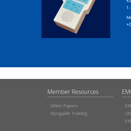
Ka
1-
Mu
+
Member Resources
EM
White Papers
EM
Myoguide Training
Ul
EM