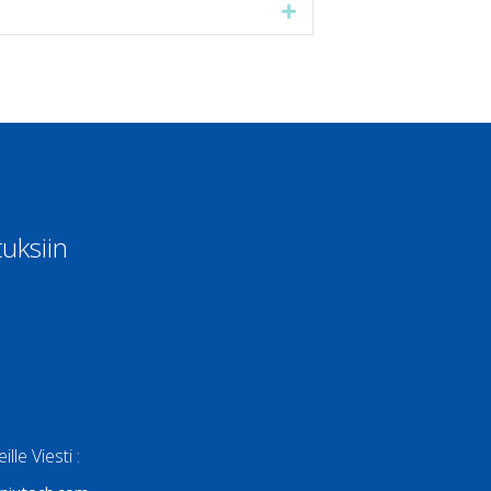
Expand
uksiin
lle Viesti :