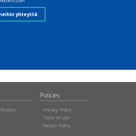
onixtech.com
eihin yhteyttä
Policies
ificates
Privacy Policy
Term of Use
Return Policy