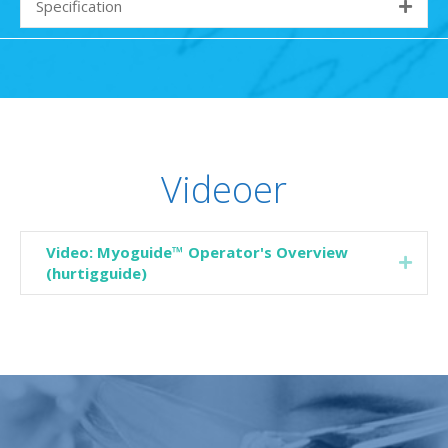
Specification
Videoer
Video: Myoguide™ Operator's Overview
Expa
(hurtigguide)