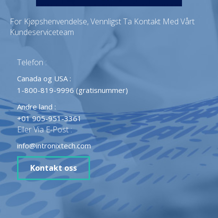
For Kjøpshenvendelse, Vennligst Ta Kontakt Med Vårt
Kundeserviceteam
Telefon :
Canada og USA :
1-800-819-9996 (gratisnummer)
Andre land :
+01 905-951-3361
Eller Via E-Post :
info@intronixtech.com
Kontakt oss