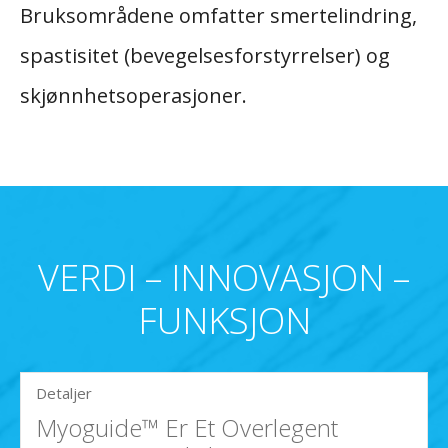
Bruksområdene omfatter smertelindring,
spastisitet (bevegelsesforstyrrelser) og
skjønnhetsoperasjoner.
VERDI – INNOVASJON –
FUNKSJON
Detaljer
Myoguide™ Er Et Overlegent